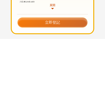
活動時程
展開
抽獎日：9/14 12:00
得獎公告
中獎名單將公布於 『會員中心』 →
立即登記
『官方公告』 → 『得獎公告』