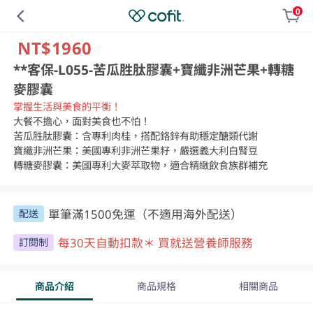
0
NT$1960
**客保-L055-苦瓜胜肽膠囊+寶纖非洲芒果+轉糖
麥膠囊
掌握生活與美食的平衡！
大餐不擔心，面對美食也不怕！

苦瓜胜肽膠囊：含專利肉桂，搭配鉻鋅有助穩定醣類代謝

寶纖非洲芒果：美國專利非洲芒果籽，嚴選義大利白腎豆

轉糖麥膠囊：美國專利大麥萃取物，適合精緻飲食族群補充
單筆滿1500免運（不適用海外配送）
配送
每30天自動扣款＊ 買就送營養師服務
訂閱制
商品介紹
商品規格
相關商品