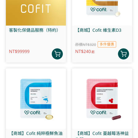
客製化保健品服務（特約）
【商城】Cofit 維生素D3
多件優惠
原價NT$320
NT$
99999
NT$
240
起
【商城】Cofit 純粹極鮮魚油
【商城】Cofit 蔓越莓洛神益