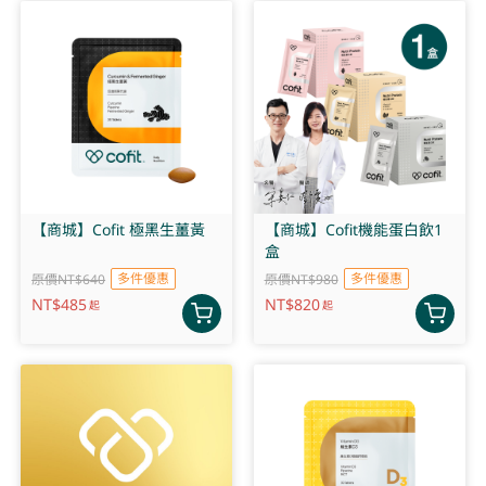
【商城】Cofit 極黑生薑黃
【商城】Cofit機能蛋白飲1
盒
多件優惠
多件優惠
原價NT$640
原價NT$980
NT$
485
NT$
820
起
起