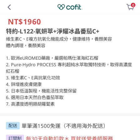
0
NT$1960
特約-L122-氧妍萃+淨耀冰晶番茄C+
維生素C、E複方抗氧化機能成分，健康維持，養顏美容

體內調理，養顏美容

1. 歐洲eUROMED藥廠，嚴選帕瑪仕濱海紅石榴

2. Pure-Hydro PROCESS 專利超純水萃取獨特技術，取得高濃度
紅石榴

3. 維生素C、E具抗氧化功效

4. 鋅增進皮膚健康

5. 日本低溫製程，機能活性完整保留

6. 選用日本天然白色番茄萃取

7. 高濃度透明類胡蘿蔔素
單筆滿1500免運（不適用海外配送）
配送
每30天自動扣款＊ 買就送營養師服務
訂閱制