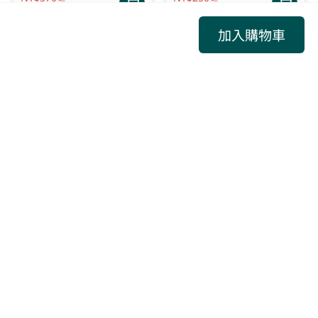
加入購物車
【商城】Cofit 大餐救援包-
【商城】Cofit 苦瓜胜肽
覺醒版
多件優惠
多件優惠
原價NT$4980
原價NT$560
NT$
3280
NT$
425
起
起