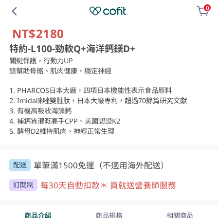
0
NT$2180
特約-L100-勁軟Q+海洋鈣鎂D+
關鍵保護，行動力UP

鎂幫助骨骼、肌肉健康，穩定神經

1. PHARCOS日本大廠，四項日本機能性表示食品原料

2. Imida咪唑雙胜肽，日本大廠專利，超過70餘篇研究文獻

3. 有機高吸收海藻鈣

4. 補鈣質灌溉高手CPP、美國認證K2

5. 酵母D2維持肌肉、神經正常生理
單筆滿1500免運（不適用海外配送）
配送
每30天自動扣款＊ 買就送營養師服務
訂閱制
商品介紹
商品規格
相關商品