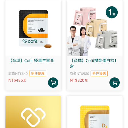
【商城】Cofit 極黑生薑黃
【商城】Cofit機能蛋白飲1
盒
多件優惠
多件優惠
原價NT$640
原價NT$980
NT$
485
NT$
820
起
起