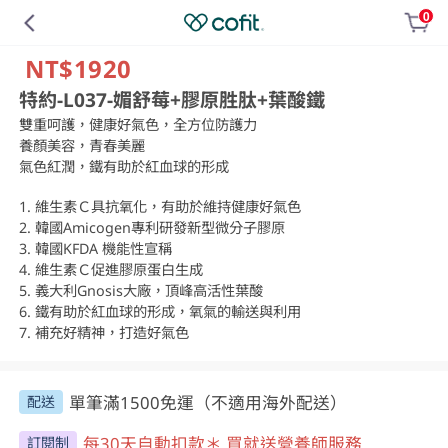
0
NT$1920
特約-L037-媚舒莓+膠原胜肽+葉酸鐵
雙重呵護，健康好氣色，全方位防護力

養顏美容，青春美麗

氣色紅潤，鐵有助於紅血球的形成

1. 維生素Ｃ具抗氧化，有助於維持健康好氣色

2. 韓國Amicogen專利研發新型微分子膠原

3. 韓國KFDA 機能性宣稱

4. 維生素Ｃ促進膠原蛋白生成

5. 義大利Gnosis大廠，頂峰高活性葉酸

6. 鐵有助於紅血球的形成，氧氣的輸送與利用

7. 補充好精神，打造好氣色
單筆滿1500免運（不適用海外配送）
配送
每30天自動扣款＊ 買就送營養師服務
訂閱制