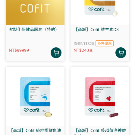
客製化保健品服務（特約）
【商城】Cofit 維生素D3
多件優惠
原價NT$320
NT$
99999
NT$
240
起
【商城】Cofit 純粹極鮮魚油
【商城】Cofit 蔓越莓洛神益