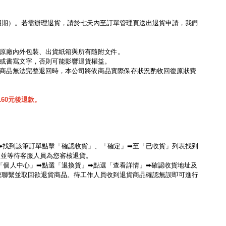
用期）。若需辦理退貨，請於七天內至訂單管理頁送出退貨申請，我們
、原廠內外包裝、出貨紙箱與所有隨附文件。
單或書寫文字，否則可能影響退貨權益。
致商品無法完整退回時，本公司將依商品實際保存狀況酌收回復原狀費
貨
60元後退款。
貨」➡找到該筆訂單點擊「確認收貨」、「確定」➡至「已收貨」列表找到
，並等待客服人員為您審核退貨。
右下角「個人中心」➡點選「退換貨」➡點選「查看詳情」➡確認收貨地址及
您聯繫並取回欲退貨商品。待工作人員收到退貨商品確認無誤即可進行