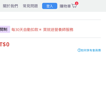
0
關於我們
常見問題
購物車
登入
閱制
每30天自動扣款＊ 買就送營養師服務
T$0
如何享有會員價