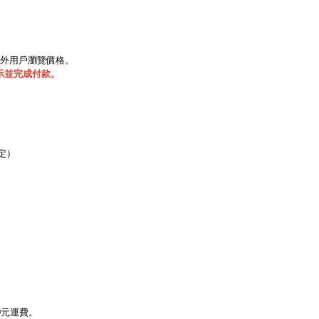
海外用戶瀏覽價格。
示並完成付款。
定）
00元運費。