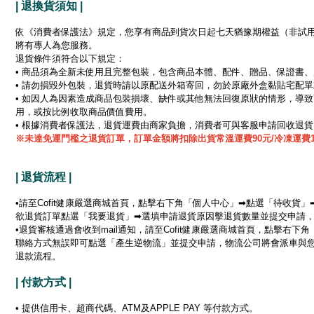
| 退換貨須知 |
依《消費者保護法》規定，您享有商品到貨次日起七天猶豫期權益（非試
將有專人為您服務。
退貨條件須符合以下規定：
• 商品須為全新未使用且完整包裝，包含商品本體、配件、贈品、保證書
• 請勿損毀外包裝，退貨時請以原配送外箱寄回，勿於原廠外盒黏貼宅配
• 如因人為因素造成商品包裝損壞、缺件或其他無法回復原狀的情形，導
用，或按比例收取商品價值費用。
• 根據消費者保護法，退貨運費由商家負擔，消費者可與客服申請回收退
※未達免運門檻之退貨訂單，訂單金額將扣除出貨常溫運費90元/冷凍運費1
| 退貨流程 |
•請至Cofit健康嚴選商城首頁，點擊右下角「個人中心」➡點選「待收
欲退貨訂單點選「我要退貨」➡選填申請退貨原因擊退貨數量並提交申請
•退貨審核通過會收到mail通知，請至Cofit健康嚴選商城首頁，點擊
聯絡方式無誤即可點選「產生逆物流」並提交申請，物流公司將會派車與
退款流程。
| 付款方式 |
• 提供信用卡、超商代碼、ATM及APPLE PAY 等付款方式。