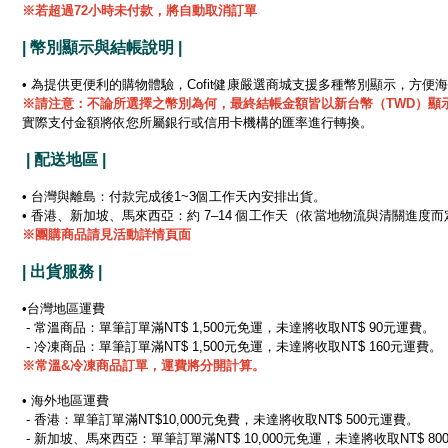
※若超過72小時未付款，將自動取消訂單
| 幣別顯示與結帳說明 |
• 為提供更便利的購物體驗，Cofit健康嚴選商城支援多種幣別顯示，方便
※
請注意：不論所選擇之幣別為何，最終結帳金額皆以新台幣（TWD）顯
實際支付金額將依您所屬銀行或信用卡機構的匯率進行轉換。
| 配送地區 |
• 台灣與離島：付款完成後1~3個工作天內安排出貨。
• 香港、新加坡、馬來西亞：約 7–14 個工作天（依當地物流與清關進度而
※團購商品請見活動詳情頁面
| 出貨服務 |
•台灣地區運費
- 常溫商品：單筆訂單滿NT$ 1,500元免運，未達將收取NT$ 90元運費。
- 冷凍商品：單筆訂單滿NT$ 1,500元免運，未達將收取NT$ 160元運費。
※
常溫&冷凍商品訂單，運費將分開計算。
• 海外地區運費
- 香港：單筆訂單滿NT$10,000元免費，未達將收取NT$ 500元運費。
- 新加坡、馬來西亞：單筆訂單滿NT$ 10,000元免運，未達將收取NT$ 8