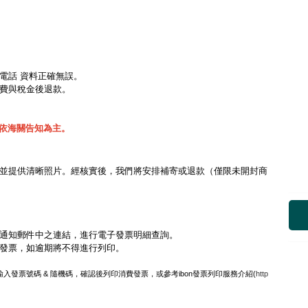
電話 資料正確無誤。
費與稅金後退款。
額依海關告知為主。
服，並提供清晰照片。經核實後，我們將安排補寄或退款（僅限未開封商
過通知郵件中之連結，進行電子發票明細查詢。
印消費發票，如逾期將不得進行列印。
輸入發票號碼 & 隨機碼，確認後列印消費發票，或參考ibon發票列印服務介紹(
http