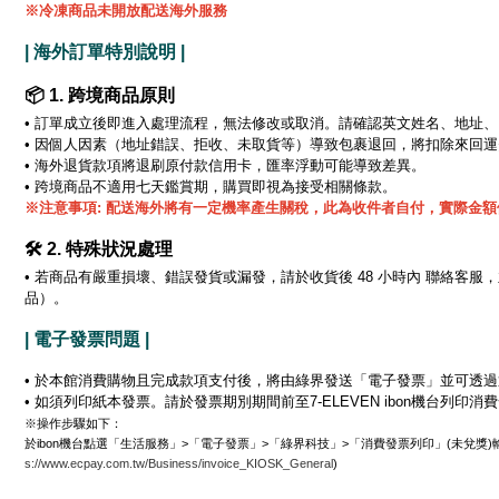
※冷凍商品未開放配送海外服務
| 海外訂單特別說明 |
📦 1. 跨境商品原則
•
訂單成立後即進入處理流程，無法修改或取消。請確認英文姓名、地址、
•
因個人因素（地址錯誤、拒收、未取貨等）導致包裹退回，將扣除來回運
• 海外退貨款項將退刷原付款信用卡，匯率浮動可能導致差異。
• 跨境商品不適用七天鑑賞期，購買即視為接受相關條款。
※注意事項: 配送海外將有一定機率產生關稅，此為收件者自付，實際金
🛠️ 2. 特殊狀況處理
• 若商品有嚴重損壞、錯誤發貨或漏發，請於收貨後 48 小時內 聯絡客
品）。
| 電子發票問題 |
• 於本館消費購物且完成款項支付後，將由綠界發送「電子發票」並可透
• 如須列印紙本發票。請於發票期別期間前至7-ELEVEN ibon機台列
※操作步驟如下：
於ibon機台點選「生活服務」>「電子發票」>「綠界科技」>「消費發票列印」(未兌獎)
s://www.ecpay.com.tw/Business/invoice_KIOSK_General
)