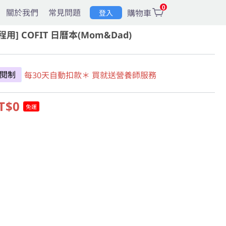
0
關於我們
常見問題
購物車
登入
程用] COFIT 日曆本(Mom&Dad)
閱制
每30天自動扣款＊ 買就送營養師服務
T$0
免運