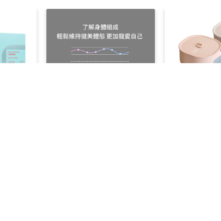
大餐救援包升
[課程用] FORA W600 福爾
[課程用]ZIN
十合一體組成計
多件優惠
原價NT$3680
多件優惠
NT$
1500
NT$
2380
起
起
查看全部商品