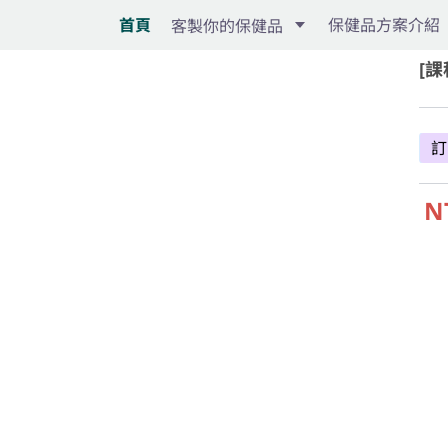
首頁
保健品方案介紹
客製你的保健品
[課
訂
N