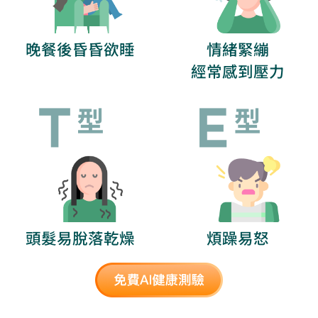
晚餐後昏昏欲睡
情緒緊繃
經常感到壓力
頭髮易脫落乾燥
煩躁易怒