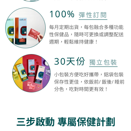
100%
彈性訂閱
每月定期出貨，每包融合多種功能
性保健品，隨時可更換或調整配送
週期，輕鬆維持健康！
30天份
獨立包裝
小包裝方便吃好攜帶，鋁袋包裝
保存性更佳，依飯前/ 飯後/ 睡前
分色，吃對時間更有效！
三步啟動 專屬保健計劃