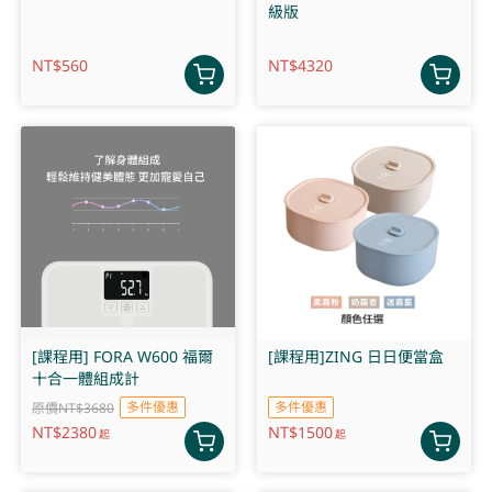
級版
NT$
560
NT$
4320
[課程用] FORA W600 福爾
[課程用]ZING 日日便當盒
十合一體組成計
多件優惠
多件優惠
原價NT$3680
NT$
2380
NT$
1500
起
起