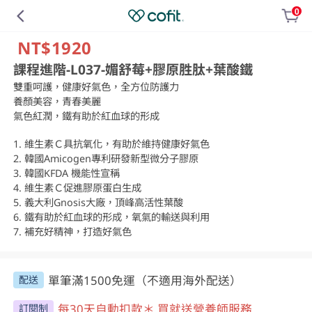
0
NT$1920
課程進階-L037-媚舒莓+膠原胜肽+葉酸鐵
雙重呵護，健康好氣色，全方位防護力

養顏美容，青春美麗

氣色紅潤，鐵有助於紅血球的形成

1. 維生素Ｃ具抗氧化，有助於維持健康好氣色

2. 韓國Amicogen專利研發新型微分子膠原

3. 韓國KFDA 機能性宣稱

4. 維生素Ｃ促進膠原蛋白生成

5. 義大利Gnosis大廠，頂峰高活性葉酸

6. 鐵有助於紅血球的形成，氧氣的輸送與利用

7. 補充好精神，打造好氣色
單筆滿1500免運（不適用海外配送）
配送
每30天自動扣款＊ 買就送營養師服務
訂閱制