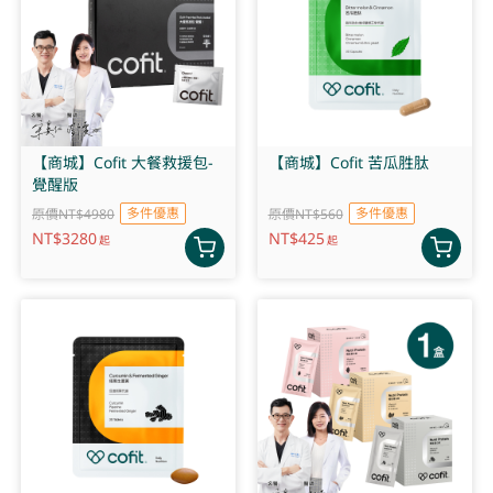
【商城】Cofit 大餐救援包-
【商城】Cofit 苦瓜胜肽
覺醒版
多件優惠
多件優惠
原價NT$4980
原價NT$560
NT$
3280
NT$
425
起
起