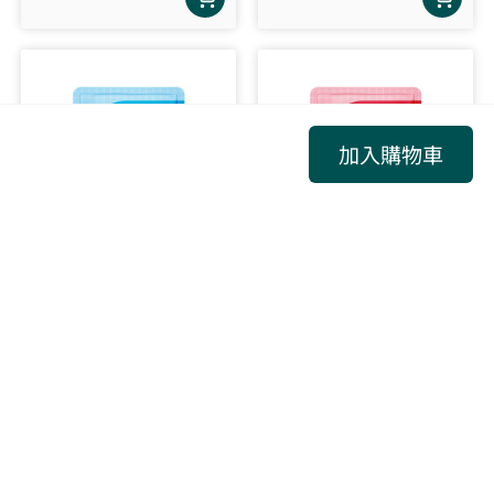
加入購物車
【商城】Cofit 純粹極鮮魚油
【商城】Cofit 蔓越莓洛神益
生菌
多件優惠
多件優惠
原價NT$790
原價NT$420
NT$
599
NT$
320
起
起
查看全部商品