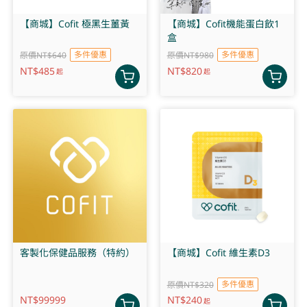
【商城】Cofit 極黑生薑黃
【商城】Cofit機能蛋白飲1
盒
多件優惠
多件優惠
原價NT$640
原價NT$980
NT$
485
NT$
820
起
起
客製化保健品服務（特約）
【商城】Cofit 維生素D3
多件優惠
原價NT$320
NT$
99999
NT$
240
起