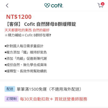
0
NT$1200
【客保】 Cofit 自然酵母B群緩釋錠
天天都要吃的東西 自然的最好
🔆精力補給🔆Cofit B群好在哪❓

◾針對國人每日需求量設計

◾複方添加「鐵」維持好氣色

◾添加「肉鹼」促進新陳代謝

◾成份自然、無化學合成臭味

◾緩釋型、長效作用幫助續航
單筆滿1500免運（不適用海外配送）
配送
每30天自動扣款＊ 買就送營養師服務
訂閱制