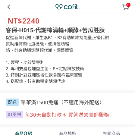
0
NT$2240
客保-H015-代謝棕渦輪+順酵+苦瓜胜肽
促進新陳代謝，維生素B1、B2有助於維持能量正常代謝

幫助維持消化道機能，使排便順暢

鉻、鋅有助穩定醣類代謝，調整體質

1. 製程、功效雙專利

2. 專利雙層包埋益生菌，PH定點釋放技術

3. 特別針對亞洲區域性飲食菌株臨床實驗

4. 搭配鉻、鋅有助穩定醣類代謝
單筆滿1500免運（不適用海外配送）
配送
每30天自動扣款＊ 買就送營養師服務
訂閱制
商品介紹
商品規格
相關商品