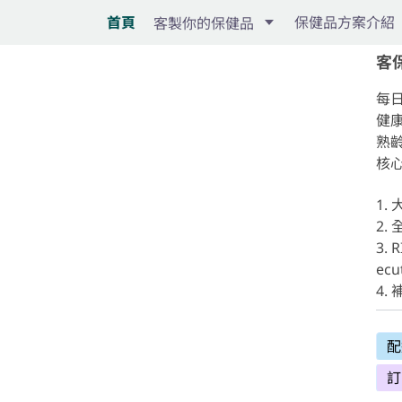
首頁
保健品方案介紹
客製你的保健品
客保
每日
健
熟
核
1.
2.
3.
ec
4.
配
訂