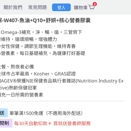
0
關於我們
常見問題
購物車
登入
-W407-魚油+Q10+舒妍+核心營養膠囊
Omega-3補充，淨、暢、循，三管齊下

康維持，循環順暢，增強體力

齡女性保健，調節生理機能，維持青春

心營養素，每日基礎補充，為健康打好基礎

 大餐、熬夜者必備

 全球市占率最高，Kosher、GRAS認證

 RIAGEV®榮獲NIE保健食品執行者雜誌(Nutrition Industry Ex
utive)熟齡保健冠軍

 補充一日所需的營養素
送
單筆滿1500免運（不適用海外配送）
閱制
每30天自動扣款＊ 買就送營養師服務