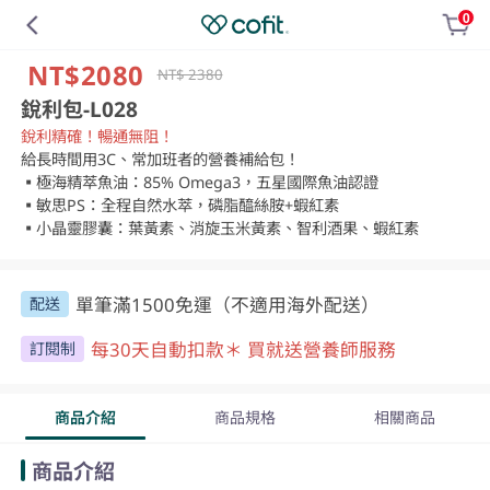
0
NT$2080
NT$ 2380
銳利包-L028
銳利精確！暢通無阻！
給長時間用3C、常加班者的營養補給包！

▪️極海精萃魚油：85% Omega3，五星國際魚油認證

▪️敏思PS：全程自然水萃，磷脂醯絲胺+蝦紅素

▪️小晶靈膠囊：葉黃素、消旋玉米黃素、智利酒果、蝦紅素
單筆滿1500免運（不適用海外配送）
配送
每30天自動扣款＊ 買就送營養師服務
訂閱制
商品介紹
商品規格
相關商品
商品介紹