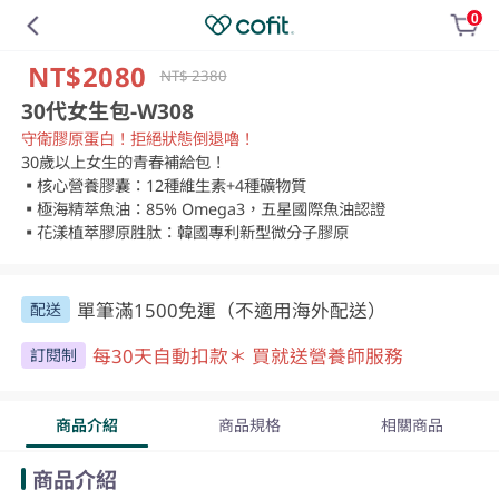
0
NT$2080
NT$ 2380
30代女生包-W308
守衛膠原蛋白！拒絕狀態倒退嚕！
30歲以上女生的青春補給包！

▪️核心營養膠囊：12種維生素+4種礦物質

▪️極海精萃魚油：85% Omega3，五星國際魚油認證

▪️花漾植萃膠原胜肽：韓國專利新型微分子膠原
單筆滿1500免運（不適用海外配送）
配送
每30天自動扣款＊ 買就送營養師服務
訂閱制
商品介紹
商品規格
相關商品
商品介紹