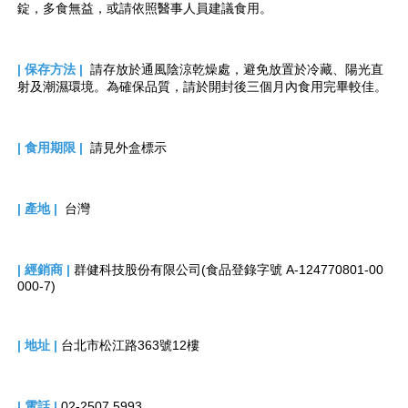
錠，多食無益，或
請依照醫事人員建議食用。
| 保存方法
|  
請存放於通風陰涼乾燥處，避免放置於冷藏、陽光直
射及潮濕環境。為確保品質，請於開封後三個月內食用完畢較佳。
| 食用期限 |  
請見外盒標示
| 產地
|  
台灣
| 經銷商
| 
群健科技股份有限公司(食品登錄字號 A-124770801-00
000-7)
| 地址
|
台北市松江路363號12樓
| 電話
| 
02-2507 5993