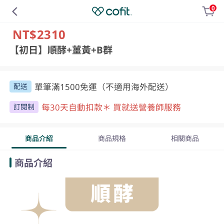
0
NT$2310
【初日】順酵+薑黃+B群
單筆滿1500免運（不適用海外配送）
配送
每30天自動扣款＊ 買就送營養師服務
訂閱制
商品介紹
商品規格
相關商品
商品介紹