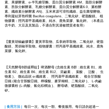
素、果膠酵素、α-半乳糖苷酶、蛋白質分解酵素 AM、脂肪分解酵
素、胜肽分解酵素、乳糖分解酵素、蛋白質分解酵素6.0、澱粉酵
素、纖維素分解酵素 AN)、玉米來源可溶性纖維、益生菌發酵物、
專利凝結芽孢桿菌 
Bacillus coagulans
、二氧化矽、硬脂酸鎂。 植
物膠囊：羥丙基甲基纖維素、純水、鹿角菜膠、氯化鉀。（本產品
含牛奶、大豆及其製品，不適合對其過敏體質者食用）
【
薑黃胡椒鹼膠囊
】
薑黃萃取物、瓜拿納萃取物、二氧化矽、硬脂
酸鎂、黑胡椒萃取物。
植物膠囊：羥丙基甲基纖維素、純水、鹿角
菜膠、氯化鉀。
【天然酵母B群緩釋錠
】
啤酒酵母 (含維生素 B群 : 維生素 B1、維
生素 B2、維生素 B6、維生素 B12、 菸鹼素 、 葉酸 、 泛酸 、 生
物素 )、 微結晶狀 α-纖維素 、 羥丙基甲基纖維素 、 複合甘胺酸
亞鐵 (複合甘胺酸亞鐵、檸檬酸、麥芽糊精、二氧化矽 )、 L-肉鹼
微膠囊粉 (L-肉酸、氫化棕櫚油 )、 酵母硒、硬脂酸鎂、二氧化
矽。
| 食用方法
|
每日一次、每次一顆、餐後服用。每日請勿超過一