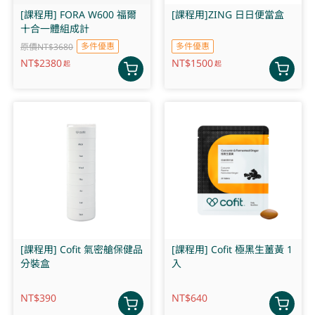
[課程用] FORA W600 福爾
[課程用]ZING 日日便當盒
十合一體組成計
多件優惠
多件優惠
原價NT$3680
NT$
2380
NT$
1500
起
起
[課程用] Cofit 氣密艙保健品
[課程用] Cofit 極黑生薑黃 1
分裝盒
入
NT$
390
NT$
640