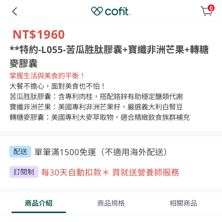
0
NT$1960
**特約-L055-苦瓜胜肽膠囊+寶纖非洲芒果+轉糖
麥膠囊
掌握生活與美食的平衡！
大餐不擔心，面對美食也不怕！

苦瓜胜肽膠囊：含專利肉桂，搭配鉻鋅有助穩定醣類代謝

寶纖非洲芒果：美國專利非洲芒果籽，嚴選義大利白腎豆

轉糖麥膠囊：美國專利大麥萃取物，適合精緻飲食族群補充
單筆滿1500免運（不適用海外配送）
配送
每30天自動扣款＊ 買就送營養師服務
訂閱制
商品介紹
商品規格
相關商品