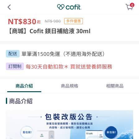
0
NT$830
NT$ 980
多件優惠
起
【商城】Cofit 鎂日補給液 30ml
單筆滿1500免運（不適用海外配送）
配送
每30天自動扣款＊ 買就送營養師服務
訂閱制
商品介紹
商品規格
相關商品
商品介紹