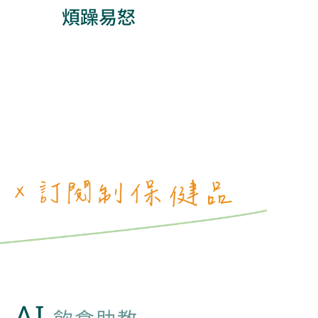
煩躁易怒
AI