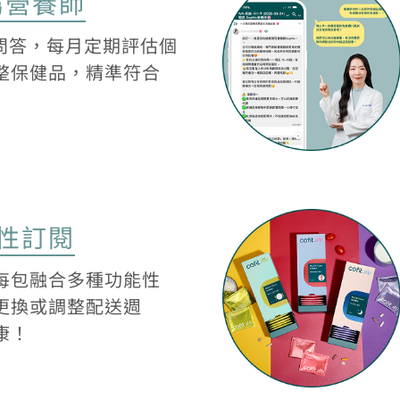
屬營養師
次問答，每月定期評估個
整保健品，精準符合
性訂閱
每包融合多種功能性
更換或調整配送週
康！