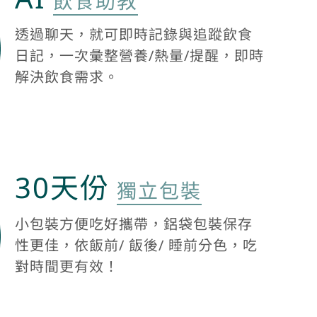
飲食助教
透過聊天，就可即時記錄與追蹤飲食
日記，一次彙整營養/熱量/提醒，即時
解決飲食需求。
30天份
獨立包裝
小包裝方便吃好攜帶，鋁袋包裝保存
性更佳，依飯前/ 飯後/ 睡前分色，吃
對時間更有效！