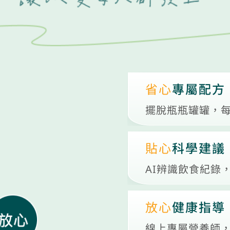
省心
專屬配方
擺脫瓶瓶罐罐，
貼心
科學建議
AI辨識飲食紀錄
放心
健康指導
線上專屬營養師