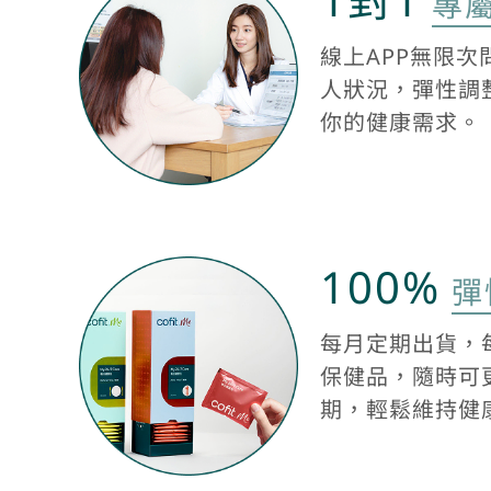
專
線上APP無限
人狀況，彈性調
你的健康需求。
100%
彈
每月定期出貨，
保健品，隨時可
期，輕鬆維持健