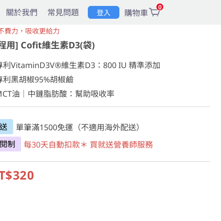
0
關於我們
常見問題
購物車
登入
不費力，吸收更給力
程用] Cofit維生素D3(袋)
 專利VitaminD3V®維生素D3：800 IU 精準添加

 專利黑胡椒95%胡椒鹼

 MCT油｜中鏈脂肪酸：幫助吸收率
送
單筆滿1500免運（不適用海外配送）
閱制
每30天自動扣款＊ 買就送營養師服務
T$320