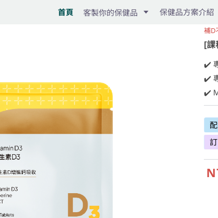
首頁
保健品方案介紹
客製你的保健品
補D
[課
✔️
✔️
✔️
配
訂
N