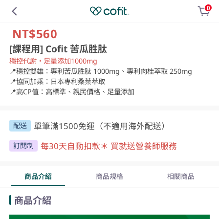
0
NT$560
[課程用] Cofit 苦瓜胜肽
穩控代謝，足量添加1000mg
📍穩控雙雄：專利苦瓜胜肽 1000mg、專利肉桂萃取 250mg

📍協同加乘：日本專利桑葉萃取

📍高CP值：高標準、親民價格、足量添加
單筆滿1500免運（不適用海外配送）
配送
每30天自動扣款＊ 買就送營養師服務
訂閱制
商品介紹
商品規格
相關商品
商品介紹