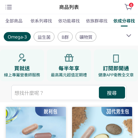
0
商品列表
全部商品
依系列尋找
依功能尋找
依族群尋找
依成分尋找
Omega‑3
益生菌
B群
礦物質
膠原蛋白
酵素纖維
買就送
每半年享
訂閱即開通
線上專屬營養師服務
最高萬元超值定期禮
健康APP衛教全文章
搜尋