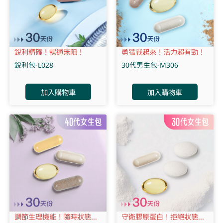
銳利精確！暢通無阻！
勇猛戰起來！活力超有勁！
銳利包-L028
30代男生包-M306
加入購物車
加入購物車
調節生理機能！隨時狀態...
守衛膠原蛋白！拒絕狀態...